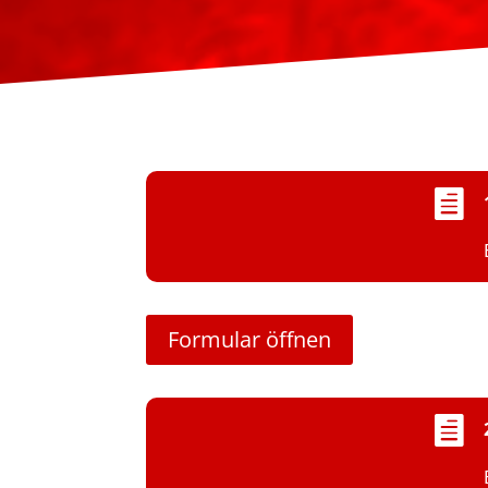

Formular öffnen
