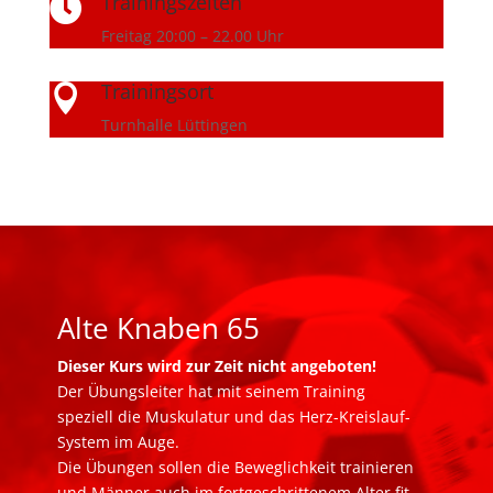
Trainingszeiten

Freitag 20:00 – 22.00 Uhr
Trainingsort

Turnhalle Lüttingen
Alte Knaben 65
Dieser Kurs wird zur Zeit nicht angeboten!
Der Übungsleiter hat mit seinem Training
speziell die Muskulatur und das Herz-Kreislauf-
System im Auge.
Die Übungen sollen die Beweglichkeit trainieren
und Männer auch im fortgeschrittenem Alter fit