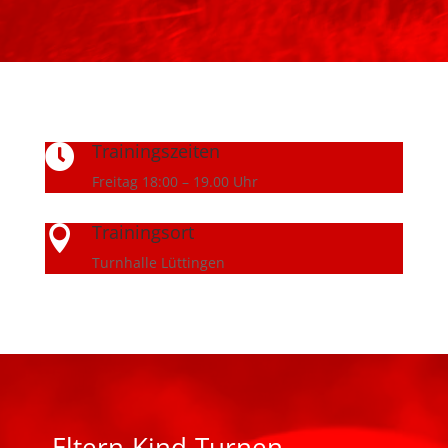
Trainingszeiten

Freitag 18:00 – 19.00 Uhr
Trainingsort

Turnhalle Lüttingen
Eltern-Kind-Turnen