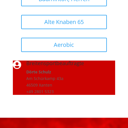
Alte Knaben 65
Aerobic
Breitensportbeauftragte

Dörte Schulz
Am Schürkamp 43a
46509 Xanten
+49 2801 5323