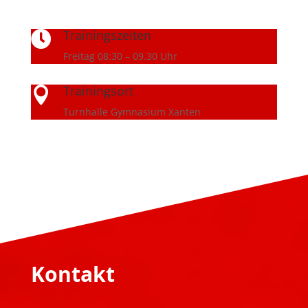
Trainingszeiten

Freitag 08:30 – 09.30 Uhr
Trainingsort

Turnhalle Gymnasium Xanten
Kontakt