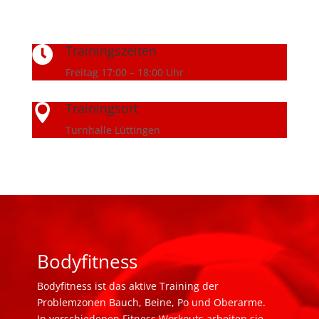
Trainingszeiten

Freitag 17:00 – 18:00 Uhr
Trainingsort

Turnhalle Lüttingen
Bodyfitness
Bodyfitness ist das aktive Training der
Problemzonen Bauch, Beine, Po und Oberarme.
In verschiedenen Fitness Workouts arbeiten sie